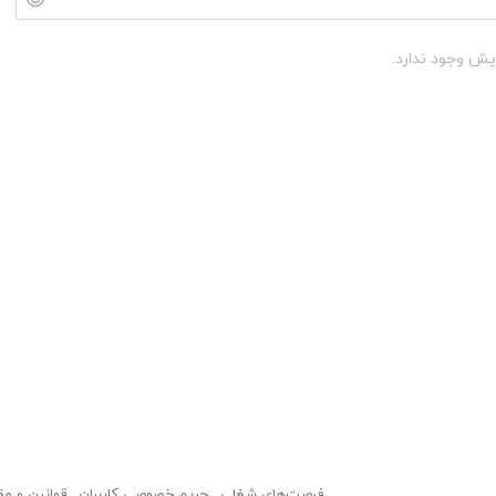
یش وجود ندارد.
فرصت‌های شغلی
حریم خصوصی کاربران
قوانین و مق