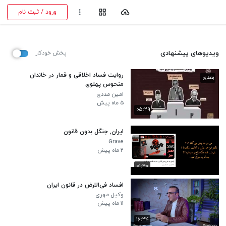
ورود / ثبت نام
ویدیوهای پیشنهادی
پخش خودکار
روایت فساد اخلاقی و قمار در خاندان
بعدی
منحوس پهلوی
امین مددی
۵ ماه پیش
۰۵:۲۹
ایران, جنگل بدون قانون
Grave
۲ ماه پیش
۰۱:۴۰
افساد فی‌الارض در قانون ایران
وکیل مهری
۱۱ ماه پیش
۱۶:۲۴