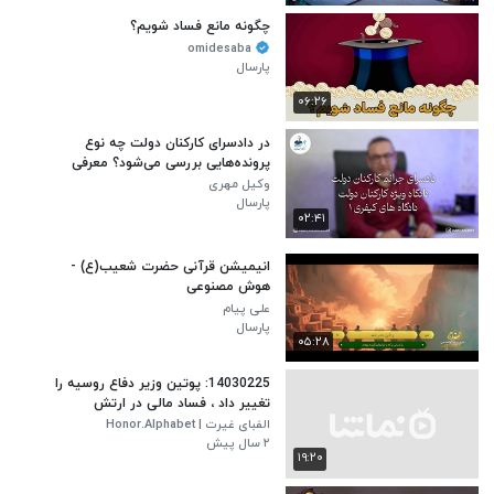
چگونه مانع فساد شویم؟
omidesaba
پارسال
۰۶:۲۶
در دادسرای کارکنان دولت چه نوع
پرونده‌هایی بررسی می‌شود؟ معرفی
وکیل حرفه‌ای
وکیل مهری
پارسال
۰۲:۴۱
انیمیشن قرآنی حضرت شعیب(ع) -
هوش مصنوعی
علی پیام
پارسال
۰۵:۲۸
14030225: پوتین وزیر دفاع روسیه را
تغییر داد ، فساد مالی در ارتش
الفبای غیرت | Honor.Alphabet
۲ سال پیش
۱۹:۲۰