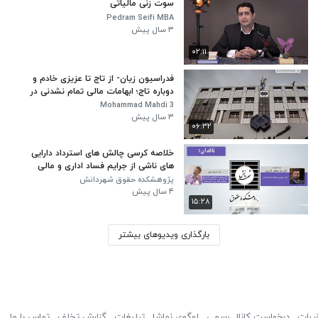
سوت زنی مالیاتی
Pedram Seifi MBA
۳ سال پیش
۰۲:۱۱
فدراسیون زیان- از تاج تا عزیزی خادم و
دوباره تاج؛ ابهامات مالی تمام نشدنی در
فدراسیون فوتبال در آستانه جام جهانی
Mohammad Mahdi 3
۳ سال پیش
۰۶:۳۲
خلاصه کرسی چالش های استرداد دارایی
های ناشی از جرایم فساد اداری و مالی
پژوهشکده حقوق شهردانش
۴ سال پیش
۱۵:۲۸
بارگذاری ویدیوهای بیشتر
ررات
درخواست کانال رسمی
لوگوی نماشا
تبلیغات
گزارش تخلف
تماس با ما