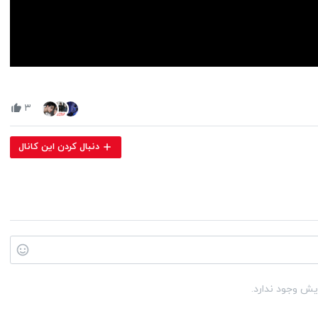
Volume
90%
۳
دنبال کردن این کانال
یش وجود ندارد.