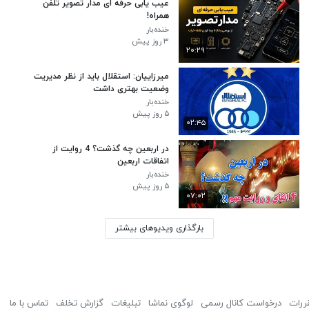
عیب یابی حرفه ای مدار تصویر تلفن
همراه!
خنده‌بار
۳ روز پیش
۲۰:۲۹
میرزاییان: استقلال باید از نظر مدیریت
وضعیت بهتری داشت
خنده‌بار
۵ روز پیش
۰۲:۴۵
در اربعین چه گذشت؟ 4 روایت از
اتفاقات اربعین
خنده‌بار
۵ روز پیش
۰۷:۰۲
بارگذاری ویدیوهای بیشتر
ررات
درخواست کانال رسمی
لوگوی نماشا
تبلیغات
گزارش تخلف
تماس با ما