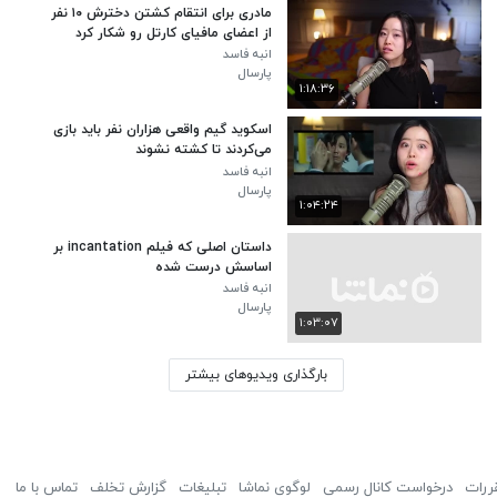
مادری برای انتقام کشتن دخترش ۱۰ نفر
از اعضای مافیای کارتل رو شکار کرد
انبه فاسد
پارسال
۱:۱۸:۳۶
اسکوید گیم واقعی هزاران نفر باید بازی
می‌کردند تا کشته نشوند
انبه فاسد
پارسال
۱:۰۴:۲۴
داستان اصلی که فیلم incantation بر
اساسش درست شده
انبه فاسد
پارسال
۱:۰۳:۰۷
بارگذاری ویدیوهای بیشتر
ررات
درخواست کانال رسمی
لوگوی نماشا
تبلیغات
گزارش تخلف
تماس با ما