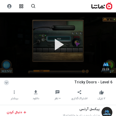
21:19
Tricky Doors - Level 6
اشتراک‌گذاری
۰
نظر
دانلود
بیشتر
۲
لایک
پیکسل آرتس
دنبال کردن
منتشر شده در تاریخ ۱۴۰۱/۰۵/۱۰