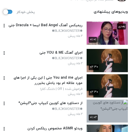
ویدیوهای پیشنهادی
پخش خودکار
ریمیکس آهنگ Bad Angel لیسا × Dracula جنی
بعدی
❃BLΛƆKMONSTER❃
۲ ماه پیش
۰۱:۰۱
اجرای آهنگ YOU & ME جنی
❃BLΛƆKMONSTER❃
۲ ماه پیش
۰۲:۳۰
اجرای You and me جنی | این یکی از اجرا های
مورد علاقه ام بود یادش بخیررر
فراموش شده | Off | دلتنگ کلارا
۰۲:۳۰
۲ ماه پیش
از دستاورد های کویین کیپاپ جنی*کپشن*
❃BLΛƆKMONSTER❃
۲ ماه پیش
۰۱:۰۲
ویدئو ASMR مخصوص ریلکس کردن