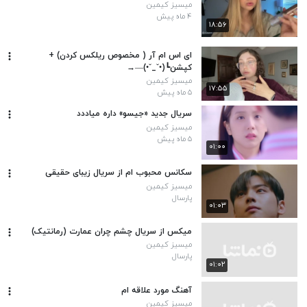
میسیز کیمین
۴ ماه پیش
۱۸:۵۶
ای اس ام آر ( مخصوص ریلکس کردن) +
کپشن⁦┗⁠(⁠•⁠ˇ⁠_⁠ˇ⁠•⁠)⁠―⁠→⁩
میسیز کیمین
۱۷:۵۵
۵ ماه پیش
سریال جدید «جیسو» داره میاددد
میسیز کیمین
۵ ماه پیش
۰۱:۰۰
سکانس محبوب ام از سریال زیبای حقیقی
میسیز کیمین
پارسال
۰۱:۰۳
میکس از سریال چشم چران عمارت (رمانتیک)
میسیز کیمین
پارسال
۰۱:۰۲
آهنگ مورد علاقه ام
میسیز کیمین