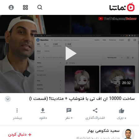
20:32
ساخت 10000 ان اف تی با فتوشاپ + متادیتا❗️ (قسمت ۱)
اشتراک‌گذاری
۰
نظر
دانلود
بیشتر
۰
لایک
سعید شکوهی بهار
دنبال کردن
منتشر شده در تاریخ ۱۴۰۱/۱۱/۰۵