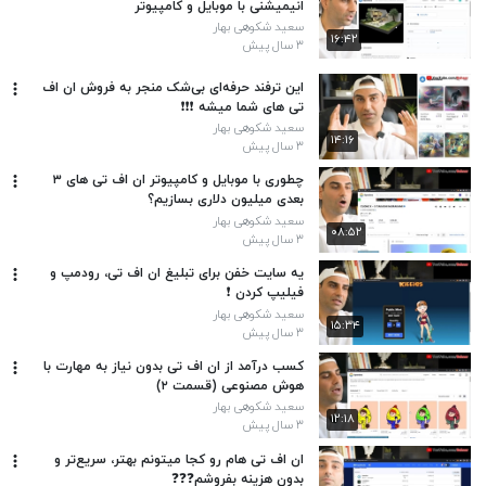
انیمیشنی با موبایل و کامپیوتر
سعید شکوهی بهار
۱۶:۴۲
۳ سال پیش
این ترفند حرفه‌ای بی‌شک منجر به فروش ان اف
تی های شما میشه ❗️❗️❗️
سعید شکوهی بهار
۱۴:۱۶
۳ سال پیش
چطوری با موبایل و کامپیوتر ان اف تی های ۳
بعدی میلیون دلاری بسازیم؟
سعید شکوهی بهار
۰۸:۵۲
۳ سال پیش
یه سایت خفن برای تبلیغ ان اف تی، رودمپ و
فیلیپ کردن ❗️
سعید شکوهی بهار
۱۵:۳۴
۳ سال پیش
کسب درآمد از ان اف تی بدون نیاز به مهارت با
هوش مصنوعی (قسمت ۲)
سعید شکوهی بهار
۱۲:۱۸
۳ سال پیش
ان اف تی هام رو کجا میتونم بهتر، سریع‌تر و
بدون هزینه بفروشم❓❓❓