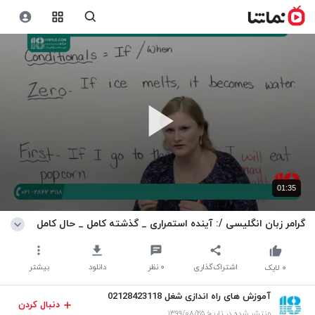
01:35
گرامر زبان انگلیسی /: آینده استمراری _ گذشته کامل _ حال کامل
اشتراک‌گذاری
۰
نظر
دانلود
بیشتر
۰
لایک
آموزش های راه اندازی شغل 02128423118
دنبال کردن
منتشر شده در تاریخ ۱۳۹۹/۰۸/۲۵