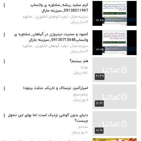
کرم سفید ریشه_مشاوره ی واتساپ
09138511997_سبزینه مارال
سبزینه مارال - تولید کودهای کشاورزی _ مشاوره
۰۱:۰۰
واتساپ۰۹۱۳۸۵۱۱۹۹۷
۴ سال پیش
کمبود و سمیت نیتروژن در گیاهان_مشاوره ی
واتساپ09130713048_سبزینه مارال
سبزینه مارال - تولید کودهای کشاورزی _ مشاوره
۰۱:۰۵
واتساپ۰۹۱۳۸۵۱۱۹۹۷
۴ سال پیش
هنر ببینیم؟
دونده
۱ ماه پیش
۲۱:۳۹
اسرارآمیز، ترسناک و تاریک، مثلث برمودا
چشم سوم
۵ روز پیش
۱۶:۴۱
دنیای بدون گوشی نزدیک است؛ اما بهای این تحول
چیست؟
خنده‌بار
۰۱:۱۶
۱۰ روز پیش