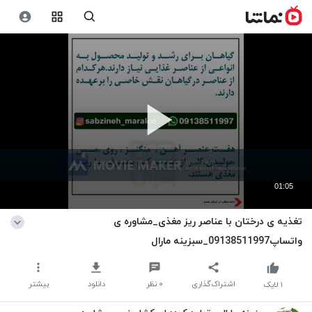
01:05
تغذیه ی درختان با عناصر ریز مغذی_مشاوره ی
واتساپ09138511997_سبزینه مارال
اشتراک‌گذاری
۰
نظر
دانلود
بیشتر
۱
لایک