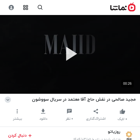
00:26
مجید صالحی در نقش حاج آقا معتمد در سریال سووشون
اشتراک‌گذاری
۰
نظر
دانلود
بیشتر
۰
لایک
روزیاتو
دنبال کردن
منتشر شده در تاریخ ۱۴۰۴/۰۳/۰۵