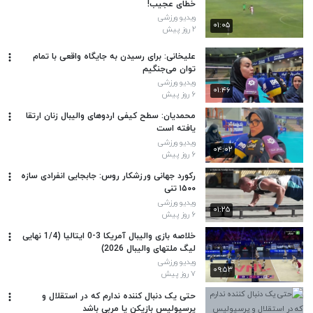
خطای عجیب!
ویدیو ورزشی
۰۱:۰۵
۲ روز پیش
علیخانی: برای رسیدن به جایگاه واقعی با تمام
توان می‌جنگیم
ویدیو ورزشی
۰۱:۴۶
۶ روز پیش
محمدیان: سطح کیفی اردوهای والیبال زنان ارتقا
یافته است
ویدیو ورزشی
۰۴:۰۲
۶ روز پیش
رکورد جهانی ورزشکار روس: جابجایی انفرادی سازه
۱۵۰۰ تنی
ویدیو ورزشی
۰۱:۲۵
۶ روز پیش
خلاصه بازی والیبال آمریکا 3-0 ایتالیا (1/4 نهایی
لیگ ملتهای والیبال 2026)
ویدیو ورزشی
۰۹:۵۳
۷ روز پیش
حتی یک دنبال کننده ندارم که در استقلال و
پرسپولیس بازیکن یا مربی باشد