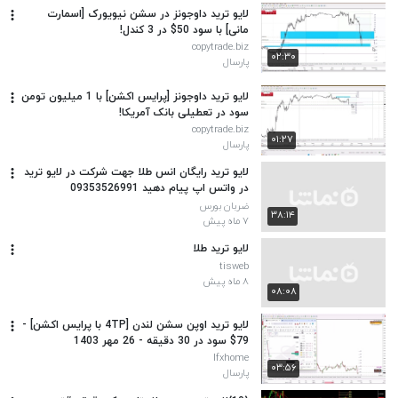
لایو ترید داوجونز در سشن نیویورک [اسمارت
مانی] با سود 50$ در 3 کندل!
copytrade.biz
۰۲:۳۰
پارسال
لایو ترید داوجونز [پرایس اکشن] با 1 میلیون تومن
سود در تعطیلی بانک آمریکا!
copytrade.biz
۰۱:۲۷
پارسال
لایو ترید رایگان انس طلا جهت شرکت در لایو ترید
در واتس اپ پیام دهید 09353526991
ضربان بورس
۳۸:۱۴
۷ ماه پیش
لایو ترید طلا
tisweb
۸ ماه پیش
۰۸:۰۸
لایو ترید اوپن سشن لندن [4TP با پرایس اکشن] -
79$ سود در 30 دقیقه - 26 مهر 1403
Ifxhome
۰۳:۵۶
پارسال