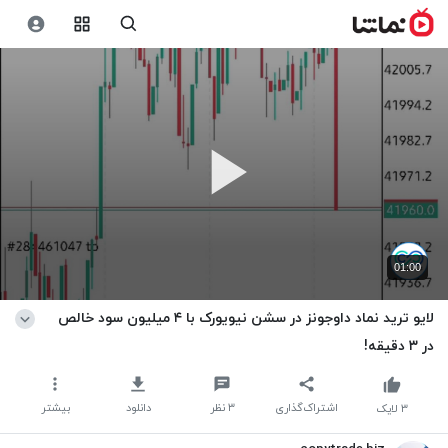
01:00
لایو ترید نماد داوجونز در سشن نیویورک با ۴ میلیون سود خالص
در ۳ دقیقه!
اشتراک‌گذاری
۳
نظر
دانلود
بیشتر
۳
لایک