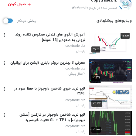
copytrade.biz
دنبال کردن
منتشر شده در تاریخ ۱۴۰۳/۰۷/۱۷
ویدیوهای پیشنهادی
پخش خودکار
آموزش الگوی های کندلی معکوس کننده روند
بعدی
نزولی به صعودی [13 نمونه]
copytrade.biz
۳۶:۱۱
پارسال
معرفی 3 بهترین بروکر باینری آپشن برای ایرانیان
copytrade.biz
۲ سال پیش
۰۱:۲۹
لایو ترید خبری شاخص داوجونز با حفظ سود در
TP1!
copytrade.biz
۰۲:۵۴
پارسال
لایو ترید شاخص داوجونز در فارکس [سشن
نیویورک] با SL + TP1 «لایت فایننس»
copytrade.biz
۰۱:۰۰
پارسال