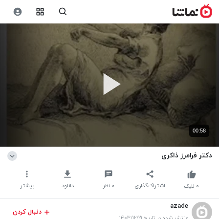
00:58
دکتر فرامرز ذاکری
اشتراک‌گذاری
۰
نظر
دانلود
بیشتر
۰
لایک
azade
دنبال کردن
منتشر شده در تاریخ ۱۴۰۳/۱۲/۲۱