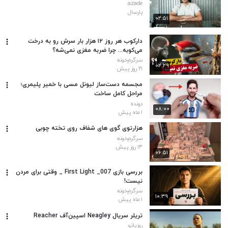
azade
پارسال
۰۲:۵۱
دارکوب هر روز ۱۲ هزار بار سرش رو به درخت
می‌کوبه... چرا ضربه مغزی نمی‌شه؟
سرگرم‌خونه
۰۲:۲۹
۲۱ روز پیش
مجسمه دست‌ساز لیونل مسی با خمیر پلیمری؛
مراحل کامل ساخت
دونده
۰۸:۰۰
۱ ماه پیش
هزارتوی گوی های شفاف روی تخته چوبی
سرگرم‌خونه
۱۳ روز پیش
۰۶:۵۱
بررسی بازی 007_ First Light _ وقتی برای مردن
نیست!
سرگرم‌خونه
۱۰:۳۹
۱ ماه پیش
تریلر سریال Neagley اسپین‌آف Reacher
روزیاتو