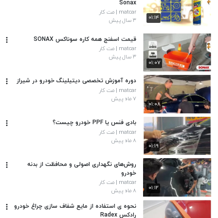
Sonax
matcar | مت کار
۰۱:۱۴
۳ سال پیش
قیمت اسفنج همه کاره سوناکس SONAX
matcar | مت کار
۳ سال پیش
۰۱:۰۷
دوره آموزش تخصصی دیتیلینگ خودرو در شیراز
matcar | مت کار
۷ ماه پیش
۰۱:۰۸
بادی فنس یا PPF خودرو چیست؟
matcar | مت کار
۸ ماه پیش
۰۱:۱۹
روش‌های نگهداری اصولی و محافظت از بدنه
خودرو
matcar | مت کار
۰۱:۱۲
۸ ماه پیش
نحوه ی استفاده از مایع شفاف سازی چراغ خودرو
رادکس Radex