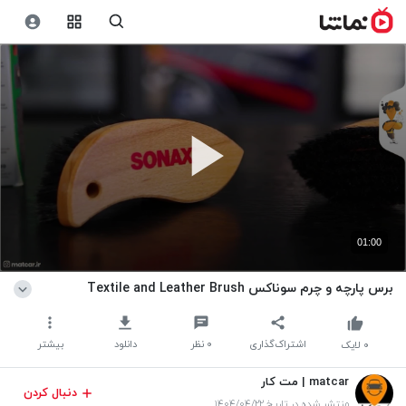
01:00
برس پارچه و چرم سوناکس Textile and Leather Brush
اشتراک‌گذاری
۰
نظر
دانلود
بیشتر
۰
لایک
matcar | مت کار
دنبال کردن
منتشر شده در تاریخ ۱۴۰۴/۰۴/۲۲