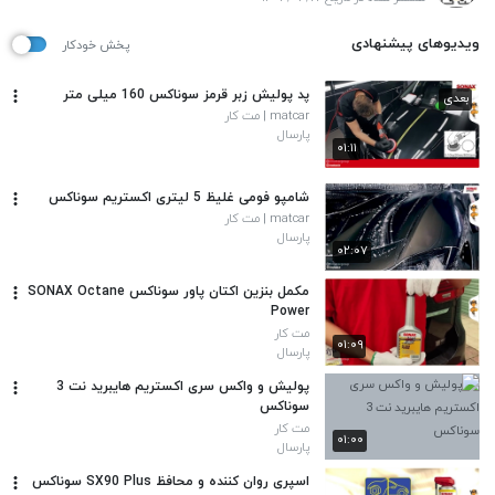
ویدیوهای پیشنهادی
پخش خودکار
پد پولیش زبر قرمز سوناکس 160 میلی متر
بعدی
matcar | مت کار
پارسال
۰۱:۱۱
شامپو فومی غلیظ 5 لیتری اکستریم سوناکس
matcar | مت کار
پارسال
۰۲:۰۷
مکمل بنزین اکتان پاور سوناکس SONAX Octane
Power
مت کار
۰۱:۰۹
پارسال
پولیش و واکس سری اکستریم هایبرید نت 3
سوناکس
مت کار
۰۱:۰۰
پارسال
اسپری روان کننده و محافظ SX90 Plus سوناکس