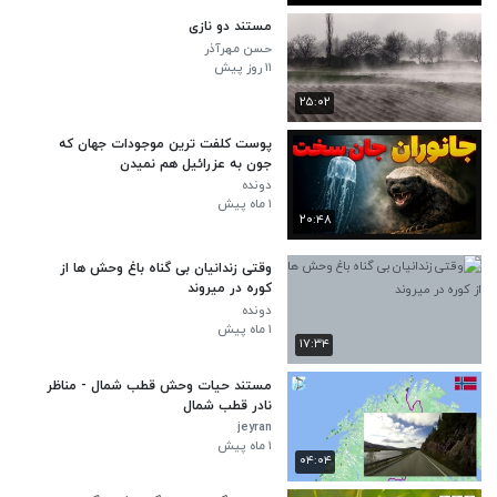
مستند دو نازی
حسن مهرآذر
۱۱ روز پیش
۲۵:۰۲
پوست کلفت ترین موجودات جهان که
جون به عزرائیل هم نمیدن
دونده
۱ ماه پیش
۲۰:۴۸
وقتی زندانیان بی گناه باغ وحش ها از
کوره در میروند
دونده
۱ ماه پیش
۱۷:۳۴
مستند حیات وحش قطب شمال - مناظر
نادر قطب شمال
jeyran
۱ ماه پیش
۰۴:۰۴