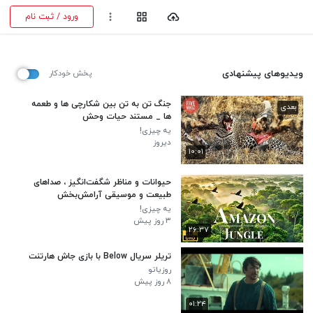
ورود / ثبت نام
ویدیوهای پیشنهادی
پخش خودکار
جنگ تن به تن بین شکارچی ها و طعمه
بعدی
ها _ مستند حیات وحش
یه چیزی!
دیروز
۱۰:۰۱
حیوانات و مناظر شگفت‌انگیز ، صداهای
طبیعت و موسیقی آرامش‌بخش
یه چیزی!
۳ روز پیش
۲۶:۳۷
تریلر سریال Below با بازی جاش هارتنت
روزیاتو
۸ روز پیش
۰۱:۲۴