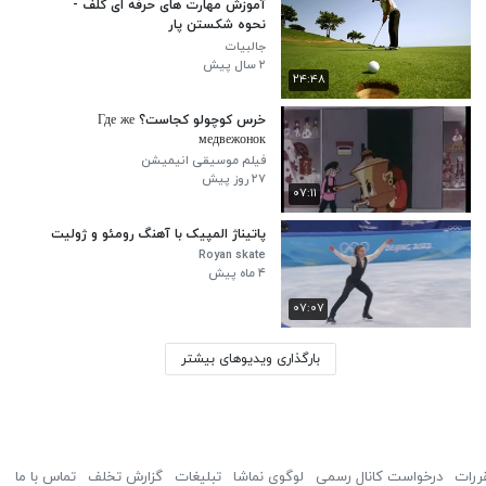
آموزش مهارت های حرفه ای گلف -
نحوه شکستن پار
جالبیات
۲ سال پیش
۲۴:۴۸
خرس کوچولو کجاست؟ Где же
медвежонок
فیلم موسیقی انیمیشن
۲۷ روز پیش
۰۷:۱۱
پاتیناژ المپیک با آهنگ رومئو و ژولیت
Royan skate
۴ ماه پیش
۰۷:۰۷
بارگذاری ویدیوهای بیشتر
ررات
درخواست کانال رسمی
لوگوی نماشا
تبلیغات
گزارش تخلف
تماس با ما