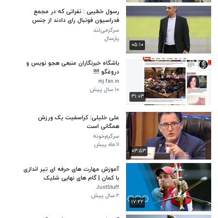
رسول خطیبی : نفراتی که در مجمع
فدراسیون فوتبال رای دادند از جنس
فوتبال نبودند
سرگرمی‌لند
پارسال
۰۵:۱۰
باشگاه خبرنگاران منبعی هجو نویس و
دروغگو !!!!
mj fan.m
۱۰ سال پیش
۳۱:۰۳
علی خلیلی: کراسفیت یک ورزش
همگانی است
سرگرم‌خونه
۱۱ ماه پیش
۰۳:۵۳
آموزش مهارت های حرفه ای تیر اندازی
با کمان | گام های نهایی شلیک
JustStuff
۲ سال پیش
۱۷:۲۲