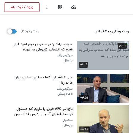
ورود / ثبت نام
ویدیوهای پیشنهادی
پخش خودکار
علیرضا پاکدل: در خصوص تیم امید قرار
بعدی
شده که انتخاب کادرفنی به عهده
فدراسیون باشد
سرگرمی‌لند
پارسال
۰۱:۰۹
علی کفاشیان: کافا دستاورد خاصی برای
ما ندارد!
سرگرمی‌لند
۱۱ ماه پیش
۰۴:۵۱
تاج: در AFC فردی را داریم که مسئول
توسعه فوتبال آسیا و رئیس فدراسیون
ژاپن است
خنده‌بار
پارسال
۰۸:۲۷