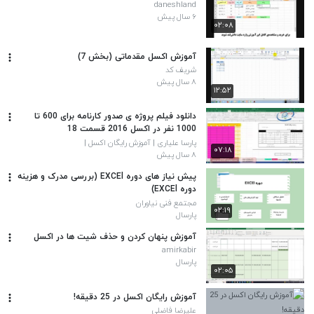
daneshland
۶ سال پیش
۰۲:۰۸
آموزش اکسل مقدماتی (بخش 7)
شریف کد
۸ سال پیش
۱۲:۵۲
دانلود فیلم پروژه ی صدور کارنامه برای 600 تا
1000 نفر در اکسل 2016 قسمت 18
پارسا علیاری | آموزش رایگان اکسل |
۰۷:۱۸
https://www.aparat.com/parsaradar1
۸ سال پیش
پیش نیاز های دوره EXCEl (بررسی مدرک و هزینه
دوره EXCEl)
مجتمع فنی نیاوران
۰۲:۱۹
پارسال
آموزش پنهان کردن و حذف شیت ها در اکسل
amirkabir
پارسال
۰۲:۰۵
آموزش رایگان اکسل در 25 دقیقه!
علیرضا فاضلی