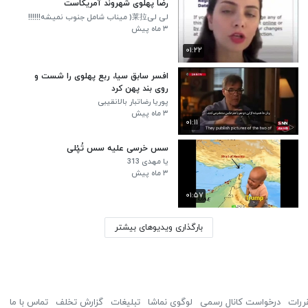
رضا پهلوی شهروند آمریکاست
لی لی莱拉( میناب شامل جنوب نمیشه!!!!!!
رقصشون تموم شده یاد جنوب افتادن)
۳ ماه پیش
۰۱:۲۲
افسر سابق سیا، ربع پهلوی را شست و
روی بند پهن کرد
پوریا رضاتبار بالانقیبی
۳ ماه پیش
۰۱:۱۱
سس خرسی علیه سس تُپُلی
یا مهدی 313
۳ ماه پیش
۰۱:۵۷
بارگذاری ویدیوهای بیشتر
ررات
درخواست کانال رسمی
لوگوی نماشا
تبلیغات
گزارش تخلف
تماس با ما