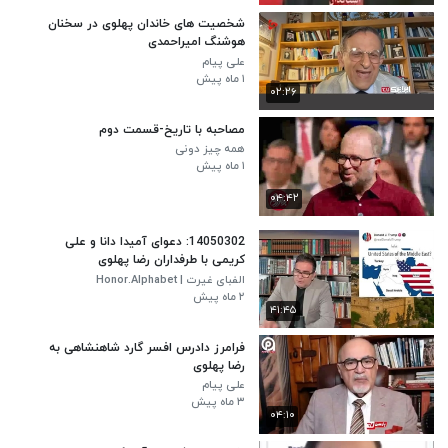
شخصیت های خاندان پهلوی در سخنان
هوشنگ امیراحمدی
علی پیام
۱ ماه پیش
۰۲:۲۶
مصاحبه با تاریخ-قسمت دوم
همه چیز دونی
۱ ماه پیش
۰۴:۴۲
14050302: دعوای آمیدا دانا و علی
کریمی با طرفداران رضا پهلوی
الفبای غیرت | Honor.Alphabet
۲ ماه پیش
۴۱:۴۵
فرامرز دادرس افسر گارد شاهنشاهی به
رضا پهلوی
علی پیام
۳ ماه پیش
۰۴:۱۰