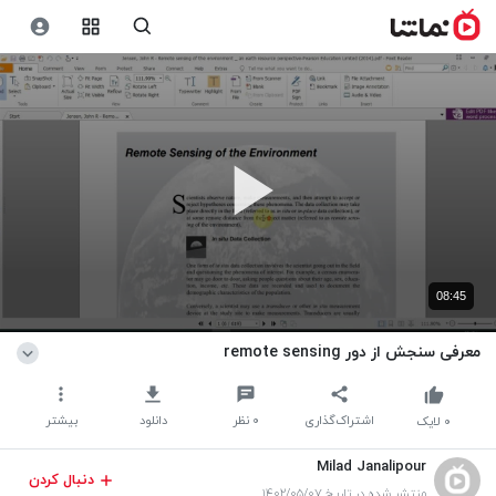
08:45
معرفی سنجش از دور remote sensing
اشتراک‌گذاری
۰
نظر
دانلود
بیشتر
۰
لایک
Milad Janalipour
دنبال کردن
منتشر شده در تاریخ ۱۴۰۲/۰۵/۰۷