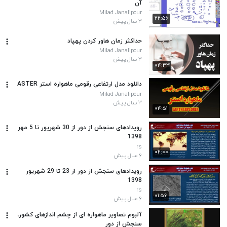
آن
Milad Janalipour
۲۲:۵۶
۳ سال پیش
حداکثر زمان هاور کردن پهپاد
Milad Janalipour
۳ سال پیش
۰۴:۳۳
دانلود مدل ارتفاعی رقومی ماهواره استر ASTER
Milad Janalipour
۳ سال پیش
۰۴:۵۱
رویدادهای سنجش از دور از 30 شهریور تا 5 مهر
1398
rs
۰۲:۰۰
۶ سال پیش
رویدادهای سنجش از دور از 23 تا 29 شهریور
1398
rs
۰۱:۵۶
۶ سال پیش
آلبوم تصاویر ماهواره ای از چشم اندازهای کشور،
سنجش از دور