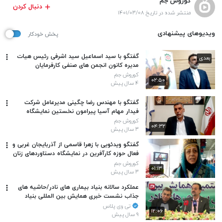
کوروش جم
دنبال کردن
منتشر شده در تاریخ ۱۴۰۱/۰۳/۰۸
ویدیوهای پیشنهادی
پخش خودکار
گفتگو با سید اسماعیل سید اشرفی رئیس هیات
بعدی
مدیره کانون انجمن های صنفی کارفرمایان
آموزشگاه های آزاد فنی و حرفه ای کشور – داخل
کوروش جم
۰۲:۵۰
همایش
۴ سال پیش
گفتگو با مهندس رضا چگینی مدیرعامل شرکت
فیدار مهام آسیا پیرامون نخستین نمایشگاه
تخصصی پوشاک ایرانی در نجف - عراق
کوروش جم
۰۴:۳۲
۳ سال پیش
گفتگو ویدئویی با زهرا قاسمی از آذربایجان غربی و
فعال حوزه کارآفرین در نمایشگاه دستاوردهای زنان
موثر ایرانی
کوروش جم
۰۱:۱۳
۳ سال پیش
عملکرد سالانه بنیاد بیماری های نادر/حاشیه های
جذاب نشست خبری همایش بین المللی بنیاد
بیماری های نادر
تی وی پلاس
۱۲:۰۶
۹ سال پیش