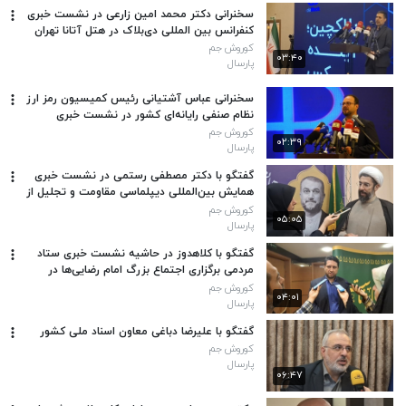
سخنرانی دکتر محمد امین زارعی در نشست خبری
کنفرانس بین المللی دی‌بلاک در هتل آتانا تهران
کوروش جم
۰۳:۴۰
پارسال
سخنرانی عباس آشتیانی رئیس کمیسیون رمز ارز
نظام صنفی رایانه‌ای کشور در نشست خبری
کنفرانس بین المللی دی‌بلاک
کوروش جم
۰۲:۳۹
پارسال
گفتگو با دکتر مصطفی رستمی در نشست خبری
همایش بین‌المللی دیپلماسی مقاومت و تجلیل از
شهدای خدمت
کوروش جم
۰۵:۰۵
پارسال
گفتگو با کلاهدوز در حاشیه نشست خبری ستاد
مردمی برگزاری اجتماع بزرگ امام رضایی‌ها در
سالن همایشهای برج میلاد تهران
کوروش جم
۰۴:۰۱
پارسال
گفتگو با علیرضا دباغی معاون اسناد ملی کشور
کوروش جم
پارسال
۰۶:۴۷