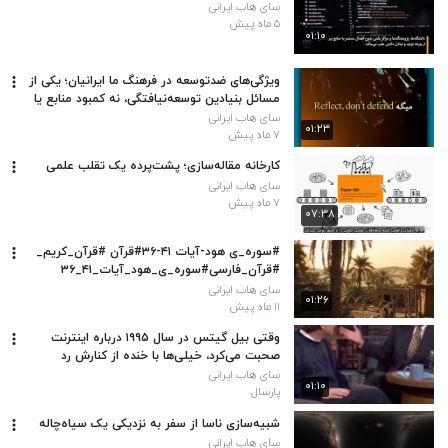
سای هاب ایرانی
۵ ماه پیش
۰۱:۱۰
ویژگی‌های ضدتوسعه در فرهنگ ما ایرانیان؛ یکی از
مسائل بنیادین توسعه‌نیافتگی، نه کمبود منابع یا
دانش است بلکه
سای هاب ایرانی
۰۱:۲۳
۷ ماه پیش
کارخانه مقاله‌سازی؛ پشت‌پرده یک تقلب علمی
سای هاب ایرانی
۷ ماه پیش
۰۷:۳۸
#سوره_ی هود-آیات ۴۱-۳۶#قرآن #قرآن_کریم_
#قرآن_فارسی#سوره_ی_هود_آیات_۴۱_۳۶
سای هاب ایرانی
۰۱:۲۶
۱۱ ماه پیش
وقتی بیل گیتس در سال ۱۹۹۵ درباره اینترنت
صحبت می‌کرد، خیلی‌ها با خنده از کنارش رد
شدند.اون گفت:
سای هاب ایرانی
۰۱:۱۰
پارسال
شبیه‌سازی‌ ناسا از سفر به نزدیکی یک سیاه‌چاله
سای هاب ایرانی