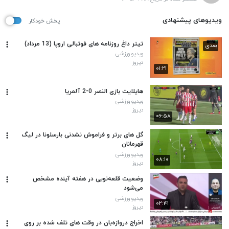
ویدیوهای پیشنهادی
پخش خودکار
تیتر داغ روزنامه های فوتبالی اروپا (13 مرداد)
بعدی
ویدیو ورزشی
دیروز
۰۱:۲۱
هایلایت بازی النصر 0-2 آلمریا
ویدیو ورزشی
دیروز
۰۶:۵۸
گل های برتر و فراموش نشدنی بارسلونا در لیگ
قهرمانان
ویدیو ورزشی
۰۸:۱۰
دیروز
وضعیت قلعه‌نویی در هفته آینده مشخص
می‌شود
ویدیو ورزشی
۰۲:۴۱
دیروز
اخراج دروازه‌بان در وقت های تلف شده بر روی