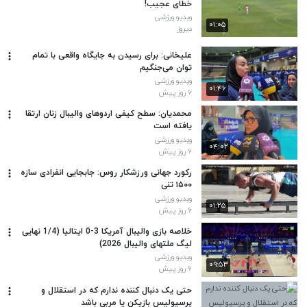
خطای عجیب!
ویدیو ورزشی
۰۱:۰۵
دیروز
علیخانی: برای رسیدن به جایگاه واقعی با تمام
توان می‌جنگیم
ویدیو ورزشی
۰۱:۴۶
۶ روز پیش
محمدیان: سطح کیفی اردوهای والیبال زنان ارتقا
یافته است
ویدیو ورزشی
۰۴:۰۲
۶ روز پیش
رکورد جهانی ورزشکار روس: جابجایی انفرادی سازه
۱۵۰۰ تنی
ویدیو ورزشی
۰۱:۲۵
۶ روز پیش
خلاصه بازی والیبال آمریکا 3-0 ایتالیا (1/4 نهایی
لیگ ملتهای والیبال 2026)
ویدیو ورزشی
۰۹:۵۳
۶ روز پیش
حتی یک دنبال کننده ندارم که در استقلال و
پرسپولیس بازیکن یا مربی باشد