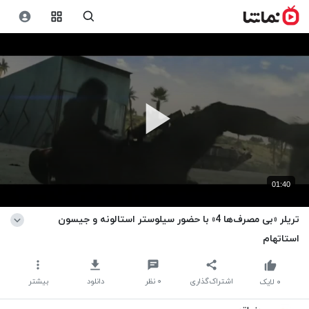
01:40
تریلر «بی مصرف‌ها 4» با حضور سیلوستر استالونه و جیسون
استاتهام
اشتراک‌گذاری
۰
نظر
دانلود
بیشتر
۰
لایک