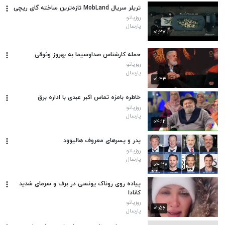
تریلر سریال MobLand تازه‌ترین ساخته گای ریچی
روزیاتو
پارسال
۰۱:۲۷
حمله کارشناس صداوسیما به بهروز وثوقی
روزیاتو
پارسال
۰۱:۴۴
خاطره بامزه تماس اکبر عبدی با اداره برق
روزیاتو
پارسال
۰۴:۱۲
پدر و پسرهای معروف هالیوود
روزیاتو
پارسال
۰۴:۲۷
پیاده روی روناک یونسی در برف و سرمای شدید
کانادا
روزیاتو
۰۱:۵۶
پارسال