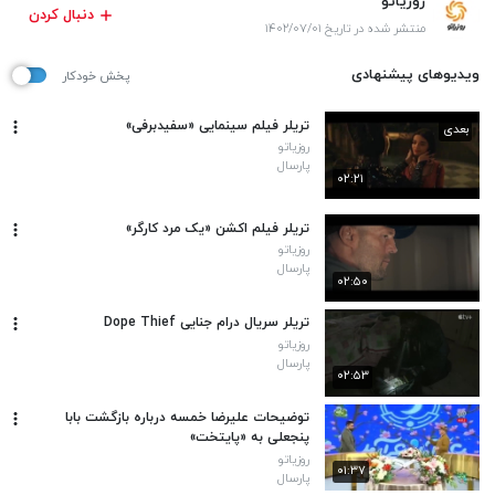
روزیاتو
دنبال کردن
منتشر شده در تاریخ ۱۴۰۲/۰۷/۰۱
ویدیوهای پیشنهادی
پخش خودکار
تریلر فیلم سینمایی «سفیدبرفی»
بعدی
روزیاتو
پارسال
۰۲:۲۱
تریلر فیلم اکشن «یک مرد کارگر»
روزیاتو
پارسال
۰۲:۵۰
تریلر سریال درام جنایی Dope Thief
روزیاتو
پارسال
۰۲:۵۳
توضیحات علیرضا خمسه درباره بازگشت بابا
پنجعلی به «پایتخت»
روزیاتو
۰۱:۳۷
پارسال