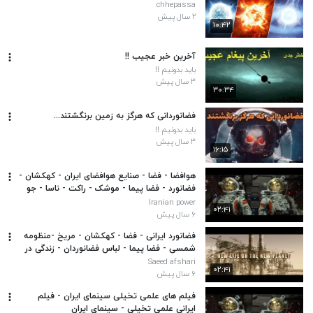
chhepassa
۲ سال پیش
۱۰:۴۲
آخرین خبر عجیب !!
باید بدونیم !!
۳ سال پیش
۳۰:۳۴
فضانوردانی که هرگز به زمین برنگشتند...
باید بدونیم !!
۳ سال پیش
۱۶:۱۵
هوافضا - فضا - صنایع هوافضای ایران - کهکشان -
فضانورد - فضا پیما - موشک - راکت - ناسا - جو
زمین - سازمان هوافضا ایران - مریخ
Iranian power
۰۲:۴۱
۶ سال پیش
فضانورد ایرانی - فضا - کهکشان - مریخ -منظومه
شمسی - فضا پیما - لباس فضانوردان - زندگی در
فضا - سیارات - سیاه چاله - شهاب سنگ
Saeed afshari
۰۲:۴۱
۶ سال پیش
فیلم های علمی تخیلی سینمای ایران - فیلم
ایرانی علمی تخیلی - سینمای ایران