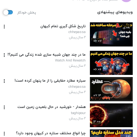
ویدیوهای پیشنهادی
پخش خودکار
تاریخ شکل گیری تمام کیهان
بعدی
chhepassa
۲ سال پیش
۰۶:۰۷
ما در چند جهان شبیه سازی شده زندگی می کنیم؟!
Watch And Rewatch
۲ سال پیش
۰۶:۰۶
سیاره عطارد حقایقی را از ما پنهان کرده است!
chhepassa
۲ سال پیش
۰۷:۱۴
هشدار - خورشید در حال بلعیدن زمین است
taghipour
۲ سال پیش
۱۲:۰۰
چرا انواع مختلف ستاره در کیهان وجود دارد؟