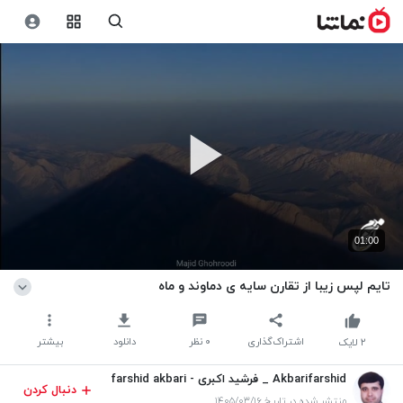
01:00
تایم لپس زیبا از تقارن سایه ی دماوند و ماه
اشتراک‌گذاری
۰
نظر
دانلود
بیشتر
۲
لایک
Akbarifarshid _ فرشید اکبری - farshid akbari
دنبال کردن
منتشر شده در تاریخ ۱۴۰۵/۰۳/۱۶