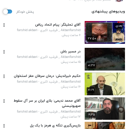
ویدیوهای پیشنهادی
پخش خودکار
آقای تحلیلگر: پیام اتحاد ریاض
بعدی
Akbarifarshid _ فرشید اکبری - farshid akbari
۶ ساعت پیش
۲۷:۵۰
در مسیر باش
Akbarifarshid _ فرشید اکبری - farshid akbari
۱۵ ساعت پیش
۰۱:۲۷
حکیم خیراندیش: درمان سرطان مغز استخوان
Akbarifarshid _ فرشید اکبری - farshid akbari
۱۶ ساعت پیش
۰۱:۱۹
آقای محمد ندیمی: بلای ایران بر سر آل سقوط
صهیونیستی
Akbarifarshid _ فرشید اکبری - farshid akbari
۱۹:۳۵
۱۷ ساعت پیش
بازپس‌گیری تنگه ی هرمز با یک پل