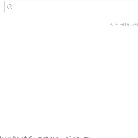
یش وجود ندارد.
فرصت‌های شغلی
حریم خصوصی کاربران
قوانین و مق