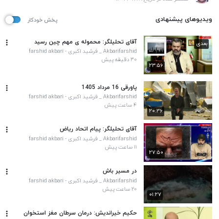
ویدیوهای پیشنهادی
پخش خودکار
آقای تحلیلگر: محموله ی مهم چین رسید
بعدی
Akbarifarshid _ فرشید اکبری - farshid akbari
۳۰ دقیقه پیش
۲۳:۵۶
پاورقی 16 مرداد 1405
Akbarifarshid _ فرشید اکبری - farshid akbari
۴ ساعت پیش
۲۰:۳۶
آقای تحلیلگر: پیام اتحاد ریاض
Akbarifarshid _ فرشید اکبری - farshid akbari
۱۱ ساعت پیش
۲۷:۵۰
در مسیر باش
Akbarifarshid _ فرشید اکبری - farshid akbari
۲۰ ساعت پیش
۰۱:۲۷
حکیم خیراندیش: درمان سرطان مغز استخوان