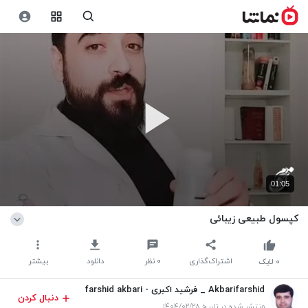
01:05
کپسول طبیعی زیبائی
اشتراک‌گذاری
۰
نظر
دانلود
بیشتر
۰
لایک
Akbarifarshid _ فرشید اکبری - farshid akbari
دنبال کردن
منتشر شده در تاریخ ۱۴۰۴/۰۲/۲۸