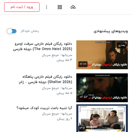
ورود / ثبت نام
ویدیوهای پیشنهادی
پخش خودکار
دانلود رایگان فیلم خارجی سرقت اومرو
بعدی
(The Omro Heist 2025) دوبله فارسی
– ژانر: اکشن، جنایی، درام، مهیج
سریالها - مرجع سریال
۴ ماه پیش
۰۱:۰۰
دانلود رایگان فیلم خارجی پناهگاه
(Shelter 2026) دوبله فارسی – ژانر:
اکشن، هیجان انگیز
سریالها - مرجع سریال
۵ ماه پیش
۰۲:۵۲
آیا تنبیه باعث تربیت کودک میشود؟
سریالها - مرجع سریال
۶ روز پیش
۱۲:۱۱