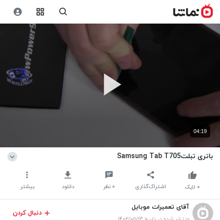
04:19
باتری تبلتSamsung Tab T705
اشتراک‌گذاری
۰
نظر
دانلود
بیشتر
۰
لایک
آقای تعمیرات موبایل
دنبال کردن
منتشر شده در تاریخ ۱۴۰۲/۰۵/۱۳