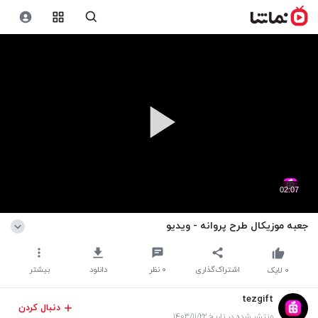
02:07
جعبه موزیکال طرح پروانه - ویدیو
اشتراک‌گذاری
۰
نظر
دانلود
بیشتر
۰
لایک
tezgift
دنبال کردن
منتشر شده در تاریخ ۱۴۰۳/۱۱/۲۲