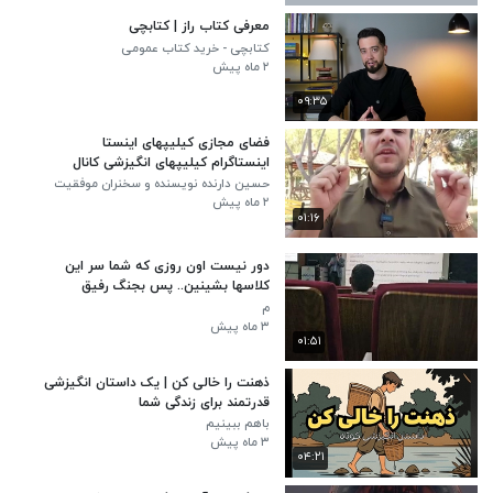
معرفی کتاب راز | کتابچی
کتابچی - خرید کتاب عمومی
۲ ماه پیش
۰۹:۳۵
فضای مجازی کیلیپهای اینستا
اینستاگرام کیلیپهای انگیزشی کانال
تلگرام
حسین دارنده نویسنده و سخنران موفقیت
فردی
۲ ماه پیش
۰۱:۱۶
دور نیست اون روزی که شما سر این
کلاسها بشینین.. پس بجنگ رفیق
م
۳ ماه پیش
۰۱:۵۱
ذهنت را خالی کن | یک داستان انگیزشی
قدرتمند برای زندگی شما
باهم ببینیم
۳ ماه پیش
۰۴:۲۱