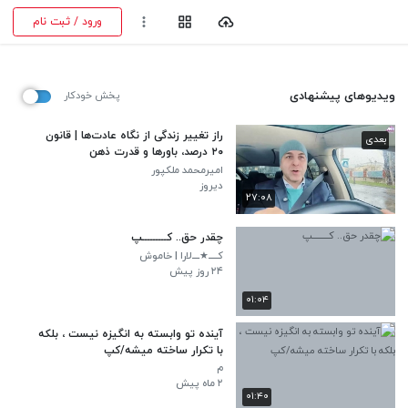
ورود / ثبت نام
ویدیوهای پیشنهادی
پخش خودکار
راز تغییر زندگی از نگاه عادت‌ها | قانون
بعدی
۲۰ درصد، باورها و قدرت ذهن
امیرمحمد ملکپور
دیروز
۲۷:۰۸
چقدر حق.. کـــــــــپ
کـــــ★ــــلارا | خاموش
۲۴ روز پیش
۰۱:۰۴
آینده تو وابسته به انگیزه نیست ، بلکه
با تکرار ساخته میشه/کپ
م
۲ ماه پیش
۰۱:۴۰