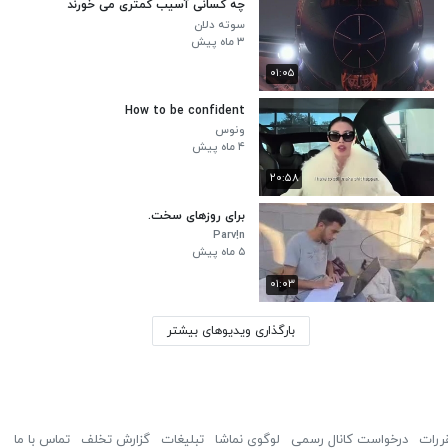
چه کسانی آسیب کمتری می خورند
سوته دلان
۳ ماه پیش
۰۱:۰۵
How to be confident
ونوس
۴ ماه پیش
۲۰:۵۸
برای روزهای سخت.
Parv!n
۵ ماه پیش
۰۱:۰۳
بارگذاری ویدیوهای بیشتر
ررات
درخواست کانال رسمی
لوگوی نماشا
تبلیغات
گزارش تخلف
تماس با ما