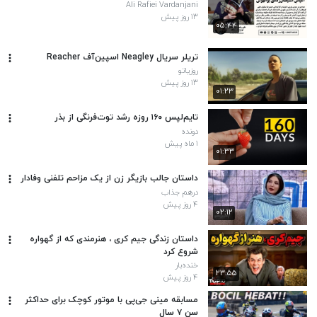
Ali Rafiei Vardanjani
۱۳ روز پیش
۰۵:۴۴
تریلر سریال Neagley اسپین‌آف Reacher
روزیاتو
۱۳ روز پیش
۰۱:۲۳
تایم‌لپس ۱۶۰ روزه رشد توت‌فرنگی از بذر
دونده
۱ ماه پیش
۰۱:۳۳
داستان جالب بازیگر زن از یک مزاحم تلفنی وفادار
درهم جذاب
۴ روز پیش
۰۲:۱۲
داستان زندگی جیم کری ، هنرمندی که از گهواره
شروع کرد
خنده‌بار
۲۳:۵۵
۴ روز پیش
مسابقه مینی جی‌پی با موتور کوچک برای حداکثر
سن ۷ سال