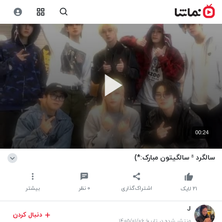
00:24
سالگرد ⁸ سالگیتون مبارک:*)
اشتراک‌گذاری
۰
نظر
بیشتر
۲۱
لایک
J
دنبال کردن
منتشر شده در تاریخ ۱۴۰۵/۰۱/۰۶