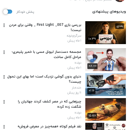
ویدیوهای پیشنهادی
پخش خودکار
بررسی بازی 007_ First Light _ وقتی برای مردن
بعدی
نیست!
سرگرم‌خونه
۱۰:۳۹
۱ ماه پیش
مجسمه دست‌ساز لیونل مسی با خمیر پلیمری؛
مراحل کامل ساخت
دونده
۰۸:۰۰
۱ ماه پیش
دنیای بدون گوشی نزدیک است؛ اما بهای این تحول
چیست؟
خنده‌بار
۰۱:۱۶
۱۱ روز پیش
چیزهایی که در مصر کشف کردند جهانیان را
شگفت زده کرده
دونده
۱۵:۵۶
۱ ماه پیش
نقد فیلم کوتاه «همه‌چیز در معرض فروش»