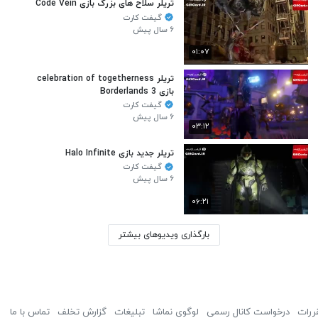
تریلر سلاح های بزرگ بازی Code Vein
گیفت کارت
۶ سال پیش
۰۱:۰۷
تریلر celebration of togetherness
بازی Borderlands 3
گیفت کارت
۶ سال پیش
۰۳:۱۲
تریلر جدید بازی Halo Infinite
گیفت کارت
۶ سال پیش
۰۶:۲۱
بارگذاری ویدیوهای بیشتر
ررات
درخواست کانال رسمی
لوگوی نماشا
تبلیغات
گزارش تخلف
تماس با ما