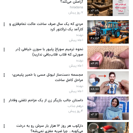
آرامش می‌کند؟
hiradana
۰۲:۰۹
۷ روز پیش
مردی که یک سال صرف ساخت ماکت تمام‌فلزی و
کارآمد یک تراکتور کرد
دونده
۴۰:۵۴
۱ ماه پیش
نحوه ترمیم سوراخ پلیور با سوزن خیاطی (در
صورتی که قلاب قلاب‌بافی ندارید)
دونده
۰۴:۴۱
۱ ماه پیش
مجسمه دست‌ساز لیونل مسی با خمیر پلیمری؛
مراحل کامل ساخت
دونده
۰۸:۰۰
۱ ماه پیش
داستان جالب بازیگر زن از یک مزاحم تلفنی وفادار
درهم جذاب
۴ روز پیش
۰۲:۱۲
دارکوب هر روز ۱۲ هزار بار سرش رو به درخت
می‌کوبه... چرا ضربه مغزی نمی‌شه؟