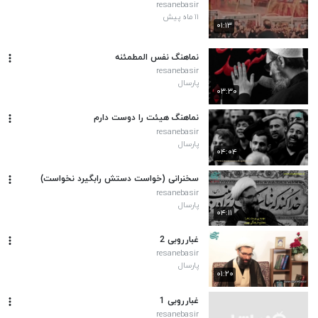
resanebasir
۱۱ ماه پیش
۰۱:۱۳
نماهنگ نفس المطمئنه
resanebasir
پارسال
۰۳:۳۰
نماهنگ هیئت را دوست دارم
resanebasir
پارسال
۰۴:۰۴
سخنرانی (خواست دستش رابگیرد نخواست)
resanebasir
پارسال
۰۴:۱۱
غبارروبی 2
resanebasir
پارسال
۰۱:۲۰
غبارروبی 1
resanebasir