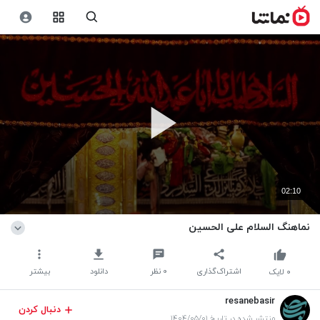
02:10
نماهنگ السلام علی الحسین
اشتراک‌گذاری
۰
نظر
دانلود
بیشتر
۰
لایک
resanebasir
دنبال کردن
منتشر شده در تاریخ ۱۴۰۴/۰۵/۰۱