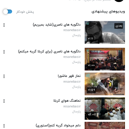
ویدیوهای پیشنهادی
پخش خودکار
دلگویه های ناصری(شاید بمیریم)
بعدی
resanebasir
پارسال
۰۱:۱۱
دلگویه های ناصری (برای کربلا گریه میکنم)
resanebasir
پارسال
۰۱:۰۰
نماز ظهر عاشورا
resanebasir
پارسال
۰۱:۵۹
نماهنگ هوای کربلا
resanebasir
پارسال
۰۲:۰۷
دلم میخواد گریه کنم(استوری)