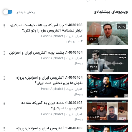
ویدیوهای پیشنهادی
پخش خودکار
14030108: چرا آمریکا، برخلاف خواست اسرائیل،
بعدی
اینبار قطعنامهٔ آتش‌بس غزه را وتو نکرد؟
الفبای غیرت | Honor.Alphabet
۳۱:۳۲
۲ سال پیش
14040404: پشت پرده آتش‌بس ایران و اسرائیل
الفبای غیرت | Honor.Alphabet
پارسال
۳۱:۲۰
14040404: آتش‌بس ایران و اسرائیل؛ پروژه
نفوذی‌ها برای تحقیر ملت ایران؟
الفبای غیرت | Honor.Alphabet
۱۵:۳۷
پارسال
14040403: حمله ایران به آمریکا، مقدمه
آتش‌بس با اسرائیل؟
الفبای غیرت | Honor.Alphabet
۱:۱۶:۴۲
پارسال
14040403: آتش‌بس ایران و اسرائیل؛ پروژه