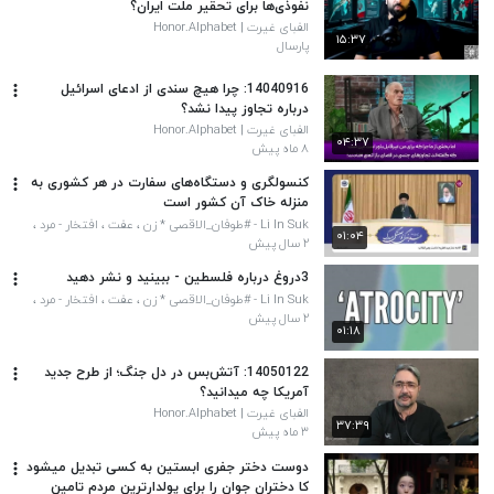
نفوذی‌ها برای تحقیر ملت ایران؟
الفبای غیرت | Honor.Alphabet
۱۵:۳۷
پارسال
14040916: چرا هیچ سندی از ادعای اسرائیل
درباره تجاوز پیدا نشد؟
الفبای غیرت | Honor.Alphabet
۰۴:۳۷
۸ ماه پیش
کنسولگری و دستگاه‌های سفارت در هر کشوری به
منزله خاک آن کشور است
Li In Suk - #طوفان_الاقصی * زن ، عفت ، افتخار - مرد ،
۰۱:۰۴
عزت ، اقتدار*
۲ سال پیش
3دروغ درباره فلسطین - ببینید و نشر دهید
Li In Suk - #طوفان_الاقصی * زن ، عفت ، افتخار - مرد ،
عزت ، اقتدار*
۲ سال پیش
۰۱:۱۸
14050122: آتش‌بس در دل جنگ؛ از طرح جدید
آمریکا چه میدانید؟
الفبای غیرت | Honor.Alphabet
۳۷:۳۹
۳ ماه پیش
دوست دختر جفری ابستین به کسی تبدیل میشود
کا دختران جوان را برای پولدارترین مردم تامین