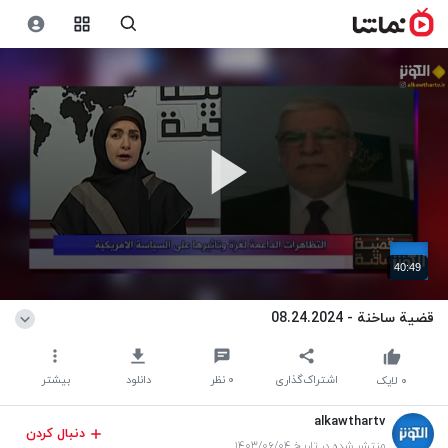
40:49
قضیة ساخنة - 08.24.2024
اشتراک‌گذاری
۰
نظر
دانلود
بیشتر
۰
لایک
alkawthartv
دنبال کردن
منتشر شده در تاریخ ۱۴۰۳/۰۶/۰۴