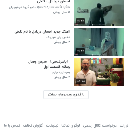
احسان دریا دل - تلخی
զʊɛɛռ օʄ ȶɦɛ ɢʀɛǟȶ ɖɛǟȶɦ عضو گروه موموییان
۵ سال پیش
۰۱:۰۰
آهنگ جدید احسان دریادل با نام تلخی
مکس وان موزیک
۶ سال پیش
۰۱:۰۰
《یاسرقدسی》 مدرس وفعال
رسانه_قسمت اول
بفرمایید چای
۶ سال پیش
۰۲:۰۸
بارگذاری ویدیوهای بیشتر
ررات
درخواست کانال رسمی
لوگوی نماشا
تبلیغات
گزارش تخلف
تماس با ما