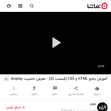
10:05
آموزش جامع HTML و CSS (قسمت 22) - معرفی خاصیت display
اشتراک‌گذاری
۰
نظر
دانلود
بیشتر
۰
لایک
x64
دنبال کردن
منتشر شده در تاریخ ۱۴۰۳/۱۱/۱۹