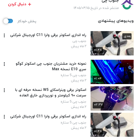
جنوب چی
دنبال کردن
منتشر شده در تاریخ ۱۴۰۵/۰۳/۱۵
ویدیوهای پیشنهادی
پخش خودکار
راه اندازی اسکوتر برقی ولرا C11 اورجینال شرکتی
بعدی
جنوب چی
۲ ماه پیش
۰۱:۴۸
نمونه خرید مشتریان جنوب چی اسکوتر کوگو
سری E10 نسخه Max
جنوب چی 5 ستاره
۰۱:۰۴
۲ ماه پیش
اسکوتر برقی وینراسکای W5 نسخه حرفه ای با
سرعت ۹۰ کیلومتر و نورپردازی خارق العاده
جنوب چی 5 ستاره
۰۲:۳۷
۲ ماه پیش
راه اندازی اسکوتر برقی ولرا C11 اورجینال شرکتی
جنوب چی 5 ستاره
۲ ماه پیش
۰۱:۴۸