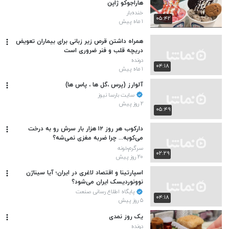
هاراجوکو ژاپن
خنده‌بار
۰۵:۴۲
۱ ماه پیش
همراه داشتن قرص زیر زبانی برای بیماران تعویض
دریچه قلب و فنر ضروری است
دونده
۰۴:۱۸
۱ ماه پیش
آلوارز (پرس ،گل ها ، پاس ها)
سایت بارسا نیوز
۲ روز پیش
۰۵:۴۹
دارکوب هر روز ۱۲ هزار بار سرش رو به درخت
می‌کوبه... چرا ضربه مغزی نمی‌شه؟
سرگرم‌خونه
۰۲:۲۹
۲۰ روز پیش
اسپارتینا و اقتصاد لاغری در ایران؛ آیا سیناژن
نوونوردیسک ایران می‌شود؟
پایگاه اطلاع رسانی صنعت
۰۴:۱۸
۵ روز پیش
یک روز نمدی
دونده