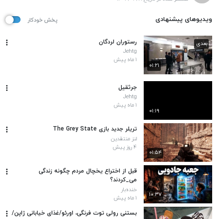
ویدیوهای پیشنهادی
پخش خودکار
رستوران لردگان
بعدی
Jehtg
۱ ماه پیش
۰۱:۲۱
جرثقیل
Jehtg
۱ ماه پیش
۰۱:۱۹
تریلر جدید بازی The Grey State
لنز منتقدین
۴ روز پیش
۰۱:۵۴
قبل از اختراع یخچال مردم چگونه زندگی
می_کردند؟
خنده‌بار
۱۰:۳۷
۱ ماه پیش
بستنی رولی توت فرنگی، اورئو/غذای خیابانی ژاپن/