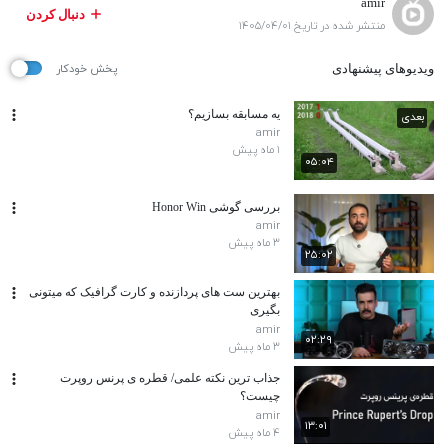
amir
دنبال کردن
منتشر شده در تاریخ ۱۴۰۵/۰۴/۰۱
ویدیوهای پیشنهادی
پخش خودکار
یه مسابقه بسازیم؟
بعدی
amir
۱ ماه پیش
۰۵:۰۴
بررسی گوشی Honor Win
amir
۳ ماه پیش
۲۵:۰۲
بهترین ست های پردازنده و کارت گرافیک که میتونی
بگیری
amir
۰۲:۲۹
۳ ماه پیش
جذاب ترین نکته علمی/ قطره ی پرنس روپرت
چیست؟
amir
۱۳:۰۱
۴ ماه پیش