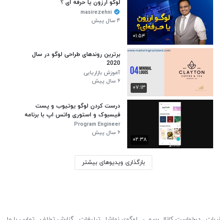
لوگو ارزون یا حرفه ای ؟
masirezehni
۴ سال پیش
۰۱:۵۴
برترین روندهای طراحی لوگو در سال
2020
آموزش بازاریابی
۶ سال پیش
۰۷:۱۳
درست کردن لوگو یوتیوب و پست
فیسبوک‌ و استوری واتس اپ با برنامه
canva
Program Engineer
۶ سال پیش
۰۲:۳۸
بارگذاری ویدیوهای بیشتر
ررات
درخواست کانال رسمی
لوگوی نماشا
تبلیغات
گزارش تخلف
تماس با ما