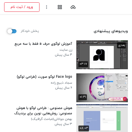
ورود / ثبت نام
ویدیوهای پیشنهادی
پخش خودکار
آموزش لوگوی حرف a فقط با سه مربع
بعدی
زن سایت
۴ سال پیش
۰۳:۱۷
Face logo لوگو صورت (طراحی لوگو)
سجاد ذبیح زاده
۶ سال پیش
۰۱:۳۱
هوش مصنوعی : طراحی لوگو با هوش
مصنوعی: روش‌هایی نوین برای برندینگ
بهمن جولائی(مباحث گرافیک)
۳ سال پیش
۰۸:۰۳