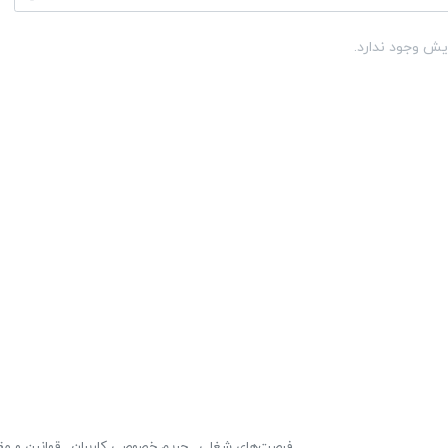
یش وجود ندارد.
فرصت‌های شغلی
حریم خصوصی کاربران
قوانین و مق