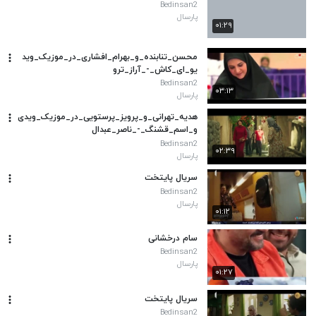
Bedinsan2
پارسال
۰۱:۲۹
محسن_تنابنده_و_بهرام_افشاری_در_موزیک_وید
یو_ای_کاش_-_آراز_ترو
Bedinsan2
۰۳:۱۳
پارسال
هدیه_تهرانی_و_پرویز_پرستویی_در_موزیک_ویدی
و_اسم_قشنگ_-_ناصر_عبدال
Bedinsan2
۰۲:۳۹
پارسال
سریال پایتخت
Bedinsan2
پارسال
۰۱:۱۲
سام درخشانی
Bedinsan2
پارسال
۰۱:۲۷
سریال پایتخت
Bedinsan2