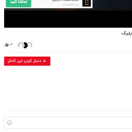
Volume
ریلیک
90%
۳
دنبال کردن این کانال