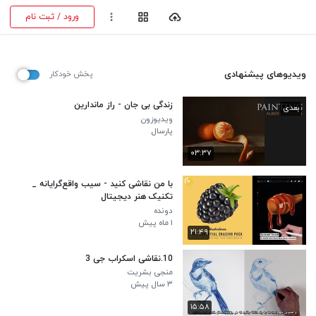
ورود / ثبت نام
ویدیوهای پیشنهادی
پخش خودکار
زندگی بی جان - راز ماندارین
بعدی
ویدیوزون
پارسال
۰۳:۳۷
با من نقاشی کنید - سیب واقع‌گرایانه _
تکنیک هنر دیجیتال
دونده
۱ ماه پیش
۲۱:۴۹
10.نقاشی اسکراب جی 3
منجی بشریت
۳ سال پیش
۱۵:۵۸