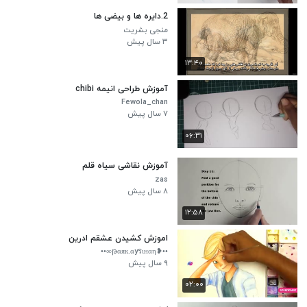
2.دایره ها و بیضی ها
منجی بشریت
۳ سال پیش
۱۳:۴۰
آموزش طراحی انیمه chibi
Fewola_chan
۷ سال پیش
۰۶:۳۱
آموزش نقاشی سیاه قلم
zas
۸ سال پیش
۱۲:۵۸
اموزش کشیدن عشقم ادرین
••❥թαяк.αyรιнαη∞••
۹ سال پیش
۰۲:۰۰