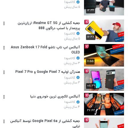
کالاسودا
۵ سال پیش
۱۲:۳۲
جعبه گشایی از Realme GT 5G؛ ارزان‌ترین
پرچمدار با اسنپ دراگون 888
کالاسودا
۱۶:۳۸
۵ سال پیش
آنباکس لپ تاپ تاشو Asus Zenbook 17 Fold
OLED
کالاسودا
۱۱:۵۵
۳ سال پیش
هندزآن اولیه Google Pixel 7 و Pixel 7 Pro
کالاسودا
۳ سال پیش
۰۸:۳۹
آنباکس لاکچری ترین خودروی دنیا
کالاسودا
۴ سال پیش
۲۶:۴۲
جعبه گشایی از Google Pixel 6a توسط آنباکس
تراپی