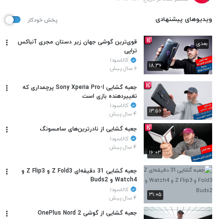
ویدیوهای پیشنهادی
پخش خودکار
قوی‌ترین گوشی جهان زیر دستان مجری آنباکس
بعدی
تراپی
کالاسودا
۱۸:۳۶
۶ سال پیش
جعبه گشایی Sony Xperia Pro-I پرچمداری که
تغییردهنده بازی است
کالاسودا
۱۳:۵۶
۴ سال پیش
جعبه گشایی از نادرترین‌های سامسونگ
کالاسودا
۴ سال پیش
۱۶:۰۲
جعبه گشایی 31 دقیقه‌ای Z Fold3 و Z Flip3 و
Watch4 و Buds2
کالاسودا
۳۱:۰۵
۴ سال پیش
جعبه گشایی از گوشی OnePlus Nord 2