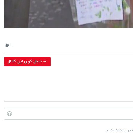
Volume
90%
۰
دنبال کردن این کانال
یش وجود ندارد.