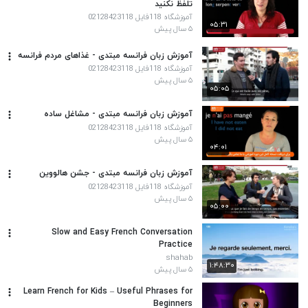
تلفظ نکنید
آموزشگاه 118فایل 02128423118
۰۵:۳۱
۵ سال پیش
آموزش زبان فرانسه مبتدی - غذاهای مردم فرانسه
آموزشگاه 118فایل 02128423118
۵ سال پیش
۰۵:۰۵
آموزش زبان فرانسه مبتدی - مشاغل ساده
آموزشگاه 118فایل 02128423118
۵ سال پیش
۰۴:۰۱
آموزش زبان فرانسه مبتدی - جشن هالووین
آموزشگاه 118فایل 02128423118
۵ سال پیش
۰۵:۰۰
Slow and Easy French Conversation
Practice
shahab
۱:۴۸:۳۰
۵ سال پیش
Learn French for Kids – Useful Phrases for
Beginners