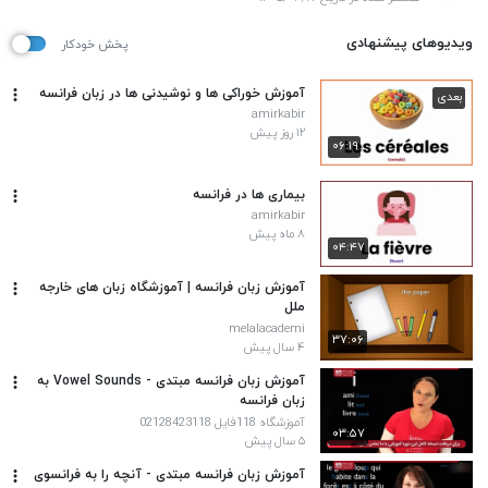
ویدیوهای پیشنهادی
پخش خودکار
آموزش خوراکی ها و نوشیدنی ها در زبان فرانسه
بعدی
amirkabir
۱۲ روز پیش
۰۶:۱۹
بیماری ها در فرانسه
amirkabir
۸ ماه پیش
۰۴:۴۷
آموزش زبان فرانسه | آموزشگاه زبان های خارجه
ملل
melalacademi
۳۷:۰۶
۴ سال پیش
آموزش زبان فرانسه مبتدی - Vowel Sounds به
زبان فرانسه
آموزشگاه 118فایل 02128423118
۰۳:۵۷
۵ سال پیش
آموزش زبان فرانسه مبتدی - آنچه را به فرانسوی