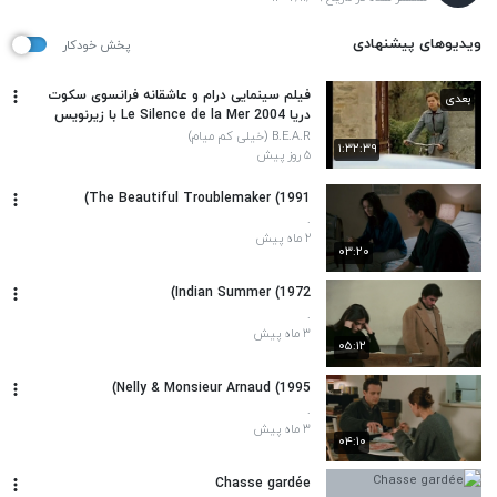
ویدیوهای پیشنهادی
پخش خودکار
فیلم سینمایی درام و عاشقانه فرانسوی سکوت
بعدی
دریا Le Silence de la Mer 2004 با زیرنویس
فارسی
B.E.A.R (خیلی کم میام)
۱:۳۲:۳۹
۵ روز پیش
The Beautiful Troublemaker (1991)
.
۲ ماه پیش
۰۳:۲۰
Indian Summer (1972)
.
۳ ماه پیش
۰۵:۱۲
Nelly & Monsieur Arnaud (1995)
.
۳ ماه پیش
۰۴:۱۰
Chasse gardée