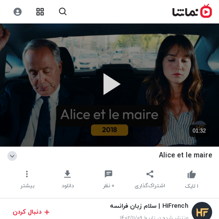
01:32
Alice et le maire
اشتراک‌گذاری
۰
نظر
دانلود
بیشتر
۱
لایک
HiFrench | سلام زبان فرانسه
دنبال کردن
منتشر شده در تاریخ ۱۴۰۲/۱۱/۰۹