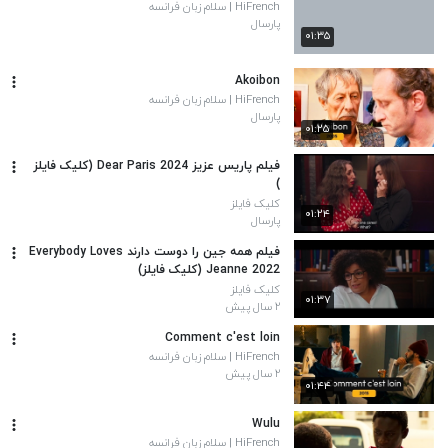
HiFrench | سلام زبان فرانسه
پارسال
۰۱:۳۵
Akoibon
HiFrench | سلام زبان فرانسه
پارسال
۰۱:۲۵
فیلم پاریس عزیز Dear Paris 2024 (کلیک فایلز
)
کلیک فایلز
۰۱:۲۴
پارسال
فیلم همه جین را دوست دارند Everybody Loves
Jeanne 2022 (کلیک فایلز)
کلیک فایلز
۰۱:۳۷
۲ سال پیش
Comment c'est loin
HiFrench | سلام زبان فرانسه
۲ سال پیش
۰۱:۴۴
Wulu
HiFrench | سلام زبان فرانسه