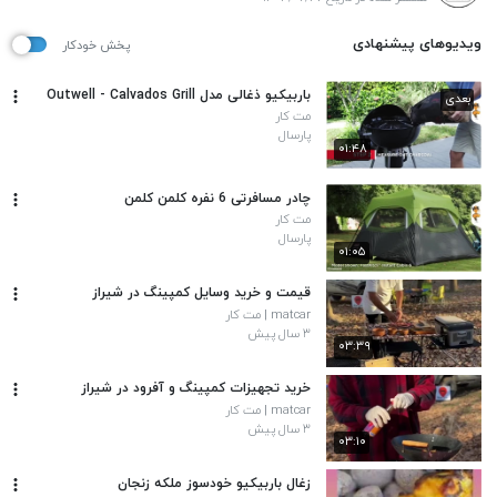
ویدیوهای پیشنهادی
پخش خودکار
باربیکیو ذغالی مدل Outwell - Calvados Grill
بعدی
مت کار
پارسال
۰۱:۴۸
چادر مسافرتی 6 نفره کلمن کلمن
مت کار
پارسال
۰۱:۰۵
قیمت و خرید وسایل کمپینگ در شیراز
matcar | مت کار
۳ سال پیش
۰۳:۳۹
خرید تجهیزات کمپینگ و آفرود در شیراز
matcar | مت کار
۳ سال پیش
۰۳:۱۰
زغال باربیکیو خودسوز ملکه زنجان