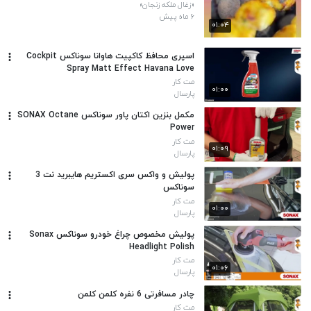
«زغال ملکه زنجان»
۶ ماه پیش
۰۱:۰۴
اسپری محافظ کاکپیت هاوانا سوناکس Cockpit
Spray Matt Effect Havana Love
مت کار
۰۱:۰۰
پارسال
مکمل بنزین اکتان پاور سوناکس SONAX Octane
Power
مت کار
۰۱:۰۹
پارسال
پولیش و واکس سری اکستریم هایبرید نت 3
سوناکس
مت کار
۰۱:۰۰
پارسال
پولیش مخصوص چراغ خودرو سوناکس Sonax
Headlight Polish
مت کار
۰۱:۰۶
پارسال
چادر مسافرتی 6 نفره کلمن کلمن
مت کار