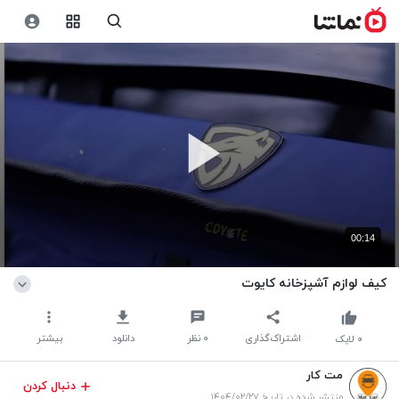
00:14
کیف لوازم آشپزخانه کایوت
اشتراک‌گذاری
۰
نظر
دانلود
بیشتر
۰
لایک
مت کار
دنبال کردن
منتشر شده در تاریخ ۱۴۰۴/۰۲/۲۷