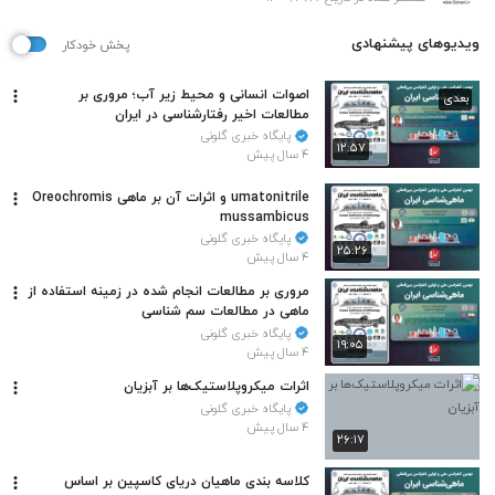
ویدیوهای پیشنهادی
پخش خودکار
اصوات انسانی و محیط زیر آب؛ مروری بر
بعدی
مطالعات اخیر رفتارشناسی در ایران
پایگاه خبری گلونی
۱۲:۵۷
۴ سال پیش
umatonitrile و اثرات آن بر ماهی Oreochromis
mussambicus
پایگاه خبری گلونی
۲۵:۲۶
۴ سال پیش
مروری بر مطالعات انجام شده در زمینه استفاده از
ماهی در مطالعات سم شناسی
پایگاه خبری گلونی
۱۹:۰۵
۴ سال پیش
اثرات میکروپلاستیک‌ها بر آبزیان
پایگاه خبری گلونی
۴ سال پیش
۲۶:۱۷
کلاسه بندی ماهیان دریای کاسپین بر اساس